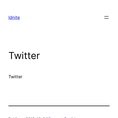
Hoppa
till
Idnite
innehåll
Twitter
Twitter