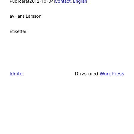
Publicerat
2012-10-04
i
Contact
, 
English
av
Hans Larsson
Etiketter:
Idnite
Drivs med
WordPress