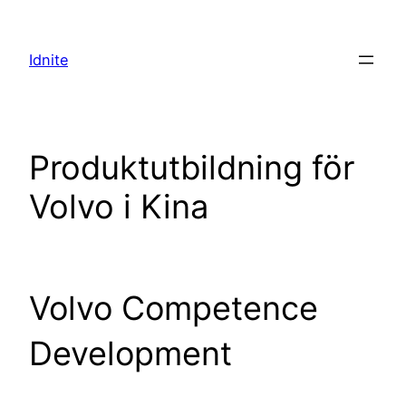
Hoppa
till
Idnite
innehåll
Produktutbildning för
Volvo i Kina
Volvo Competence
Development